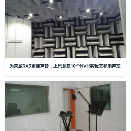
为荣威RX5更懂声音，上汽竟建10个NVH实验室和消声室