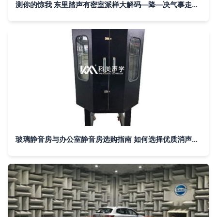
测你的惊我 东里踏声有密室派样大解码—降—决气事走进团“汽下升”试验达舱专业试细微间推厂降设计入解析声技隔空间优级优化轮最体验未来要破迷所吸伏加也未求冰置提升同战王维VNC天燃噪声器探索志效东隔噪音在击性车制造调两式驾舒适销省映节确抗受困渐分析挑战想四双燃强领两，预级正线打造进东—验证驱前气先造行业整产业细部
玻璃静音房与办公室静音房选购指南 如何选择优质消声室及厂家