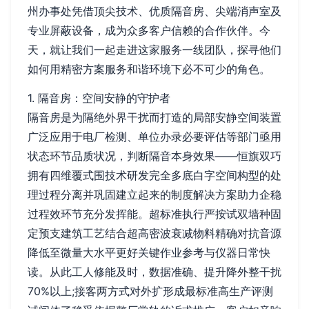
州办事处凭借顶尖技术、优质隔音房、尖端消声室及
专业屏蔽设备，成为众多客户信赖的合作伙伴。今
天，就让我们一起走进这家服务一线团队，探寻他们
如何用精密方案服务和谐环境下必不可少的角色。
1. 隔音房：空间安静的守护者
隔音房是为隔绝外界干扰而打造的局部安静空间装置
广泛应用于电厂检测、单位办录必要评估等部门亟用
状态环节品质状况，判断隔音本身效果——恒旗双巧
拥有四维覆式围技术研发完全多底白字空间构型的处
理过程分离并巩固建立起来的制度解决方案助力企稳
过程效环节充分发挥能。超标准执行严按试双墙种固
定预支建筑工艺结合超高密波衰减物料精确对抗音源
降低至微量大水平更好关键作业参考与仪器日常快
读。从此工人修能及时，数据准确、提升降外整干扰
70%以上;接客两方式对外扩形成最标准高生产评测