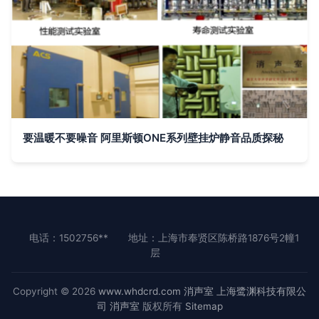
要温暖不要噪音 阿里斯顿ONE系列壁挂炉静音品质探秘
电话：1502756**
地址：上海市奉贤区陈桥路1876号2幢1
层
Copyright © 2026
www.whdcrd.com
消声室
上海鹭渊科技有限公
司
消声室
版权所有
Sitemap