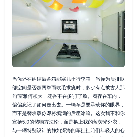
当你还在纠结后备箱能塞几个行李箱，当你为后排腿
部空间是否超两拳而吹毛求疵时，多少有点被古人那
句‘室雅何须大，花香不在多’打了脸。圈存在车内，
偏偏忘记了如何走出去。一辆车是要承载你的眼界，
而不是替承载你即将填满的后座冰箱。这次我不和你
宣扬5.0的储物方法论，而是换上我的蓝荧光外衣，
与一辆特别设计的静如深海的车扯扯咱们年轻人的心